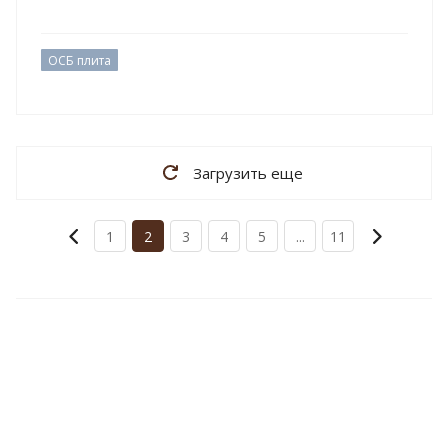
ОСБ плита
Загрузить еще
1
2
3
4
5
...
11