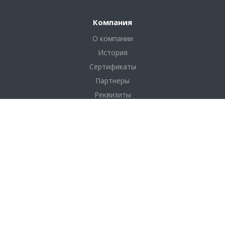
Компания
О компании
История
Сертификаты
Партнеры
Реквизиты
Соглашение
Каталог
Фанера
Фанера по толщине
Фанера по размерам
Фанера по сортам
OSB плита (ОСП)
ДВП