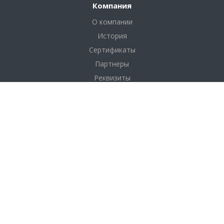
Компания
О компании
История
Сертификаты
Партнеры
Реквизиты
Соглашение
Каталог
Фанера
Фанера по толщине
Фанера по размерам
Фанера по сортам
OSB плита (ОСП)
ДВП