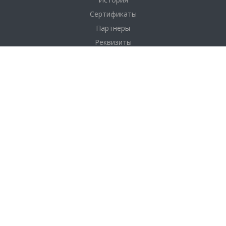
Сертификаты
Партнеры
Реквизиты
Соглашение
Каталог
Фанера
Фанера по толщине
Фанера по размерам
Фанера по сортам
OSB плита (ОСП)
ДВП
Услуги
Доставка и оплата
Распил