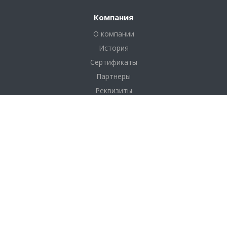
Компания
О компании
История
Сертификаты
Партнеры
Реквизиты
Соглашение
Каталог
Фанера
Фанера по толщине
Фанера по размерам
Фанера по сортам
OSB плита (ОСП)
ДВП