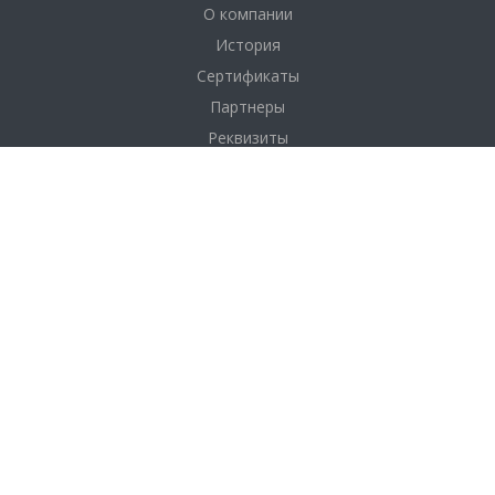
О компании
История
Сертификаты
Партнеры
Реквизиты
Соглашение
Каталог
Фанера
Фанера по толщине
Фанера по размерам
Фанера по сортам
OSB плита (ОСП)
ДВП
Услуги