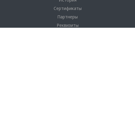
Сертификаты
Партнеры
Реквизиты
Соглашение
Каталог
Фанера
Фанера по толщине
Фанера по размерам
Фанера по сортам
OSB плита (ОСП)
ДВП
Услуги
Доставка и оплата
Распил