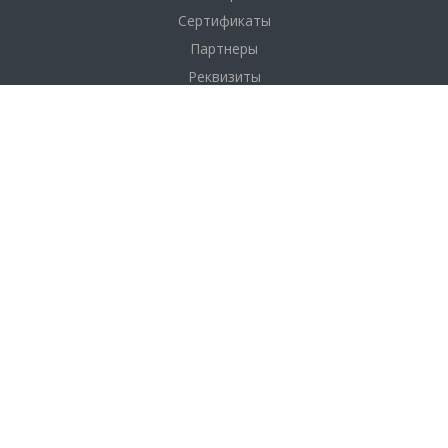
Сертификаты
Партнеры
Реквизиты
Соглашение
Каталог
Фанера
Фанера по толщине
Фанера по размерам
Фанера по сортам
OSB плита (ОСП)
ДВП
Услуги
Доставка и оплата
Распил