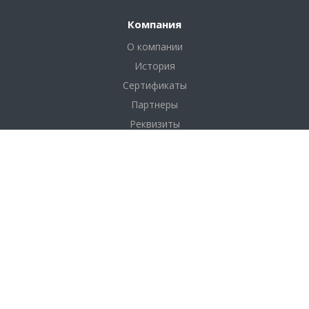
Компания
О компании
История
Сертификаты
Партнеры
Реквизиты
Соглашение
Каталог
Фанера
Фанера по толщине
Фанера по размерам
Фанера по сортам
OSB плита (ОСП)
ДВП