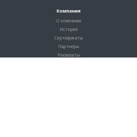
Компания
О компании
История
Сертификаты
Партнеры
Реквизиты
Соглашение
Каталог
Фанера
Фанера по толщине
Фанера по размерам
Фанера по сортам
OSB плита (ОСП)
ДВП