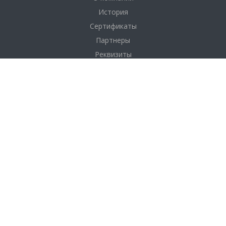
История
Сертификаты
Партнеры
Реквизиты
Соглашение
Каталог
Фанера
Фанера по толщине
Фанера по размерам
Фанера по сортам
OSB плита (ОСП)
ДВП
Услуги
Доставка и оплата