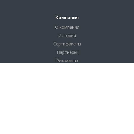
Компания
О компании
История
Сертификаты
Партнеры
Реквизиты
Соглашение
Каталог
Фанера
Фанера по толщине
Фанера по размерам
Фанера по сортам
OSB плита (ОСП)