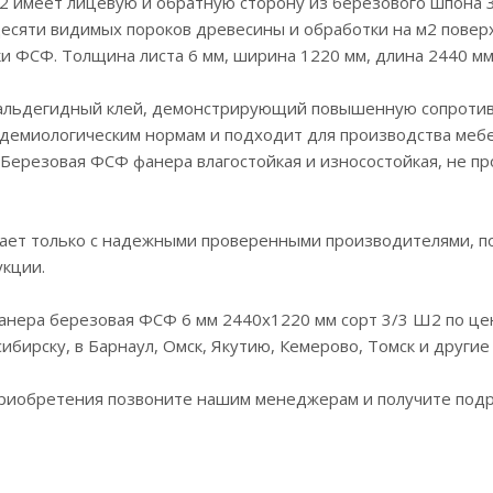
имеет лицевую и обратную сторону из березового шпона 3 с
о десяти видимых пороков древесины и обработки на м2 повер
и ФСФ. Толщина листа 6 мм, ширина 1220 мм, длина 2440 мм
альдегидный клей, демонстрирующий повышенную сопроти
идемиологическим нормам и подходит для производства мебе
 Березовая ФСФ фанера влагостойкая и износостойкая, не пр
ает только с надежными проверенными производителями, п
укции.
анера березовая ФСФ 6 мм 2440x1220 мм сорт 3/3 Ш2 по це
ибирску, в Барнаул, Омск, Якутию, Кемерово, Томск и другие
 приобретения позвоните нашим менеджерам и получите под