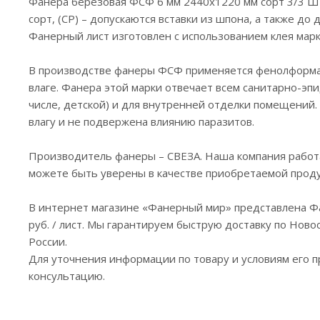
Фанера березовая ФСФ 6 мм 2440x1220 мм сорт 3/3 Ш2 
сорт, (CP) – допускаются вставки из шпона, а также д
Фанерный лист изготовлен с использованием клея марк
В производстве фанеры ФСФ применяется фенолформ
влаге. Фанера этой марки отвечает всем санитарно-эп
числе, детской) и для внутренней отделки помещений.
влагу и не подвержена влиянию паразитов.
Производитель фанеры – СВЕЗА. Наша компания работ
можете быть уверены в качестве приобретаемой прод
В интернет магазине «Фанерный мир» представлена Ф
руб. / лист. Мы гарантируем быструю доставку по Новос
России.
Для уточнения информации по товару и условиям его
консультацию.