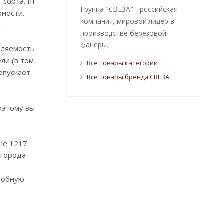
орта. III
Группа "СВЕЗА" - российская
хности.
компания, мировой лидер в
.
производстве березовой
фанеры.
вляемость
ли (в том
Все товары категории
опускает
Все товары бренда СВЕЗА
оэтому вы
не 1217
 города
робную