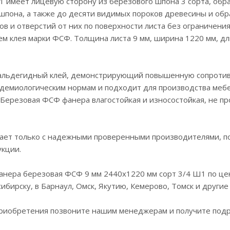
 имеет лицевую сторону из березового шпона 3 сорта, обр
 из шпона, а также до десяти видимых пороков древесины и об
чков и отверстий от них по поверхности листа без ограничени
ем клея марки ФСФ. Толщина листа 9 мм, ширина 1220 мм, д
альдегидный клей, демонстрирующий повышенную сопроти
идемиологическим нормам и подходит для производства мебе
 Березовая ФСФ фанера влагостойкая и износостойкая, не пр
ает только с надежными проверенными производителями, п
укции.
анера березовая ФСФ 9 мм 2440x1220 мм сорт 3/4 Ш1 по це
ибирску, в Барнаул, Омск, Якутию, Кемерово, Томск и другие
 приобретения позвоните нашим менеджерам и получите под