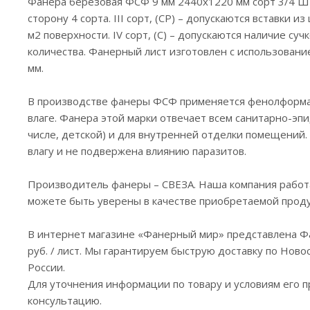
Фанера березовая ФСФ 9 мм 2440x1220 мм сорт 3/4 Ш1
сторону 4 сорта. III сорт, (CP) – допускаются вставки
м2 поверхности. IV сорт, (C) – допускаются наличие су
количества. Фанерный лист изготовлен с использовани
мм.
В производстве фанеры ФСФ применяется фенолформ
влаге. Фанера этой марки отвечает всем санитарно-эп
числе, детской) и для внутренней отделки помещений.
влагу и не подвержена влиянию паразитов.
Производитель фанеры – СВЕЗА. Наша компания работ
можете быть уверены в качестве приобретаемой прод
В интернет магазине «Фанерный мир» представлена Ф
руб. / лист. Мы гарантируем быструю доставку по Новос
России.
Для уточнения информации по товару и условиям его
консультацию.