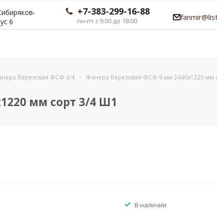
+7-383-299-16-88
 Сибиряков-
fanmir@list
пн-пт с 9:00 до 18:00
ус 6
нера березовая ФСФ 3/4
Фанера березовая ФСФ 9 мм 2440x1220 мм 
1220 мм сорт 3/4 Ш1
В наличии