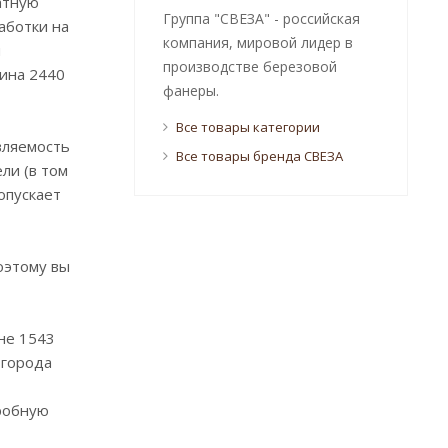
атную
Группа "СВЕЗА" - российская
работки на
компания, мировой лидер в
я
производстве березовой
лина 2440
фанеры.
Все товары категории
вляемость
Все товары бренда СВЕЗА
ли (в том
опускает
оэтому вы
не 1543
 города
робную