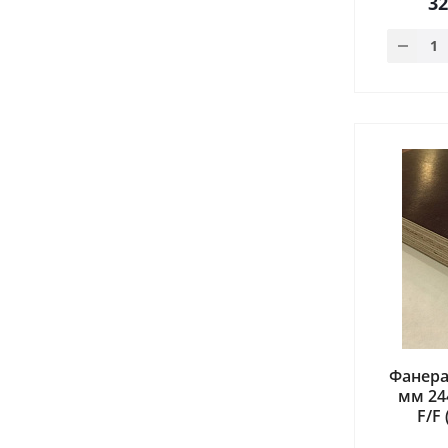
3
Фанера
мм 24
F/F