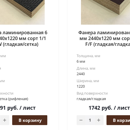
а ламинированная 6
Фанера ламинирован
40x1220 мм сорт 1/1
мм 2440x1220 мм сор
W (гладкая/сетка)
F/F (гладкая/гладка
 мм
Толщина, мм
6 мм
м
Длина, мм
2440
 мм
Ширина, мм
1220
рхности
Вид поверхности
етка (рифленая)
гладкая/гладкая
891
руб.
/ лист
1742
руб.
/ лист
В корзину
В корз