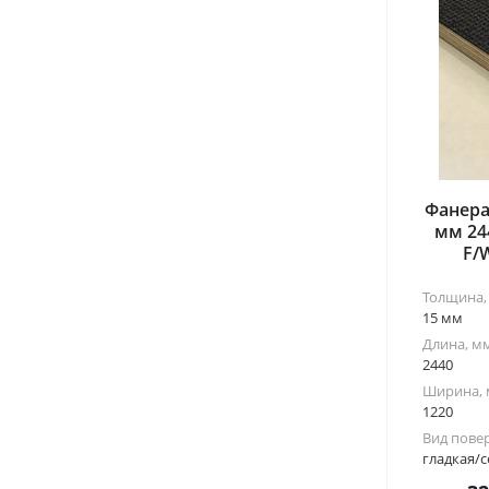
Фанера
мм 24
F/
Толщина,
15 мм
Длина, м
2440
Ширина,
1220
Вид пове
гладкая/с