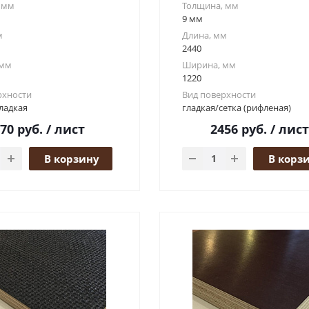
 мм
Толщина, мм
9 мм
м
Длина, мм
2440
 мм
Ширина, мм
1220
рхности
Вид поверхности
ладкая
гладкая/сетка (рифленая)
670
руб.
/ лист
2456
руб.
/ лист
В корзину
В корз