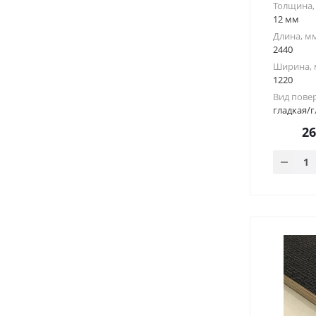
Толщина,
12 мм
Длина, м
2440
Ширина,
1220
Вид пове
гладкая/г
2