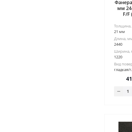
Фанера
мм 24
F/F
Толщина,
21 мм
Длина, м
2440
Ширина,
1220
Вид пове
гладкая/г
4