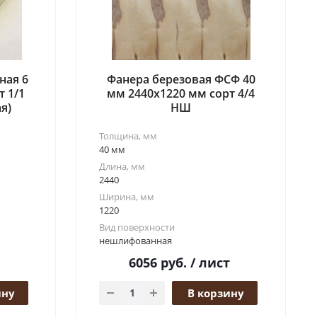
ная 6
Фанера березовая ФСФ 40
т 1/1
мм 2440x1220 мм сорт 4/4
я)
НШ
Толщина, мм
40 мм
Длина, мм
2440
Ширина, мм
1220
Вид поверхности
нешлифованная
6056
руб.
/ лист
ину
В корзину