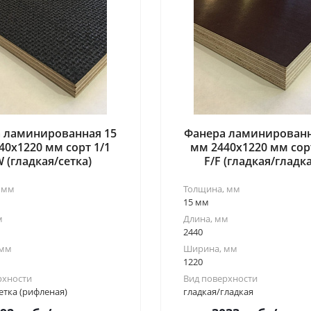
 ламинированная 15
Фанера ламинированн
40x1220 мм сорт 1/1
мм 2440x1220 мм сор
W (гладкая/сетка)
F/F (гладкая/гладка
 мм
Толщина, мм
15 мм
м
Длина, мм
2440
 мм
Ширина, мм
1220
рхности
Вид поверхности
етка (рифленая)
гладкая/гладкая