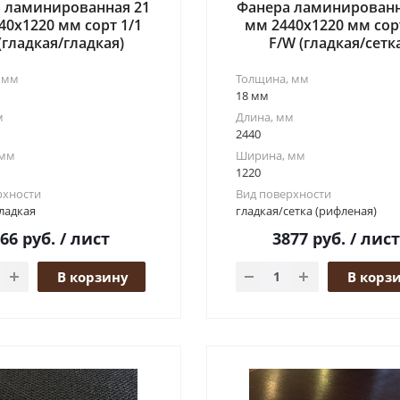
 ламинированная 21
Фанера ламинированн
40x1220 мм сорт 1/1
мм 2440x1220 мм сор
 (гладкая/гладкая)
F/W (гладкая/сетк
 мм
Толщина, мм
18 мм
м
Длина, мм
2440
 мм
Ширина, мм
1220
рхности
Вид поверхности
ладкая
гладкая/сетка (рифленая)
166
руб.
/ лист
3877
руб.
/ лист
В корзину
В корз