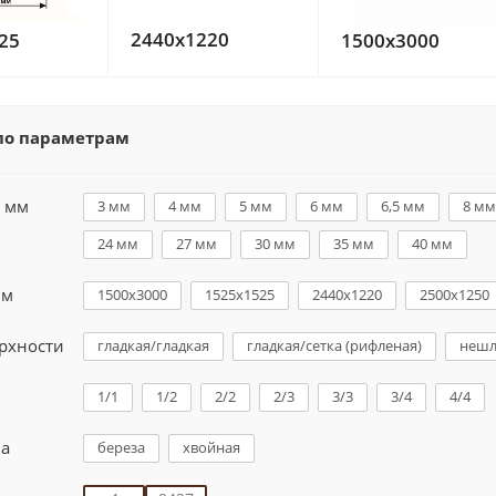
2440x1220
25
1500x3000
по параметрам
 мм
3 мм
4 мм
5 мм
6 мм
6,5 мм
8 мм
24 мм
27 мм
30 мм
35 мм
40 мм
мм
1500х3000
1525х1525
2440x1220
2500х1250
рхности
гладкая/гладкая
гладкая/сетка (рифленая)
нешл
1/1
1/2
2/2
2/3
3/3
3/4
4/4
на
береза
хвойная