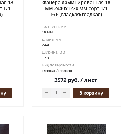
ая 18
Фанера ламинированная 18
т 1/1
мм 2440x1220 мм сорт 1/1
а)
F/F (гладкая/гладкая)
Толщина, мм
18 мм
Длина, мм
2440
Ширина, мм
1220
Вид поверхности
гладкая/гладкая
3572
руб.
/ лист
ину
В корзину