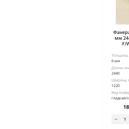
Фанер
мм 24
F/
Толщина,
6 мм
Длина, м
2440
Ширина,
1220
Вид пове
гладкая/с
1