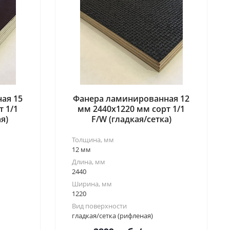
ая 15
Фанера ламинированная 12
т 1/1
мм 2440x1220 мм сорт 1/1
я)
F/W (гладкая/сетка)
Толщина, мм
12 мм
Длина, мм
2440
Ширина, мм
1220
Вид поверхности
гладкая/сетка (рифленая)