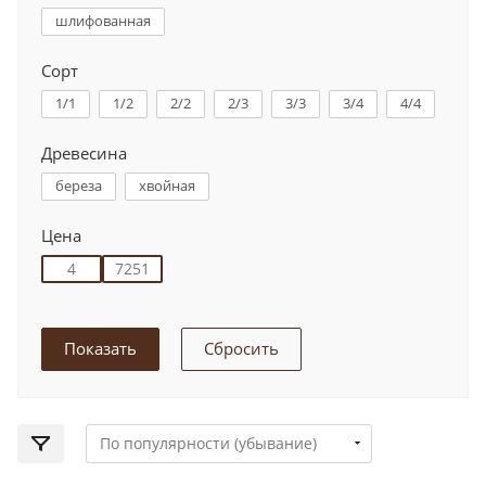
шлифованная
Сорт
1/1
1/2
2/2
2/3
3/3
3/4
4/4
Древесина
береза
хвойная
Цена
Сбросить