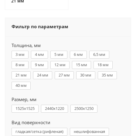
21 мм
Фильтр по параметрам
Толщина, мм
3 мм
4 мм
5 мм
6 мм
6,5 мм
8 мм
9 мм
12 мм
15 мм
18 мм
21 мм
24 мм
27 мм
30 мм
35 мм
40 мм
Размер, мм
1525х1525
2440x1220
2500х1250
Вид поверхности
гладкая/сетка (рифленая)
нешлифованная