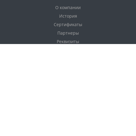
О компании
История
Сертификаты
Партнеры
Реквизиты
Соглашение
Каталог
Фанера
Фанера по толщине
Фанера по размерам
Фанера по сортам
OSB плита (ОСП)
ДВП
Услуги