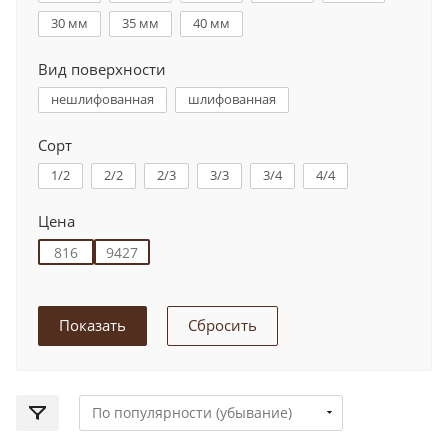
30 мм
35 мм
40 мм
Вид поверхности
нешлифованная
шлифованная
Сорт
1/2
2/2
2/3
3/3
3/4
4/4
Цена
Сбросить